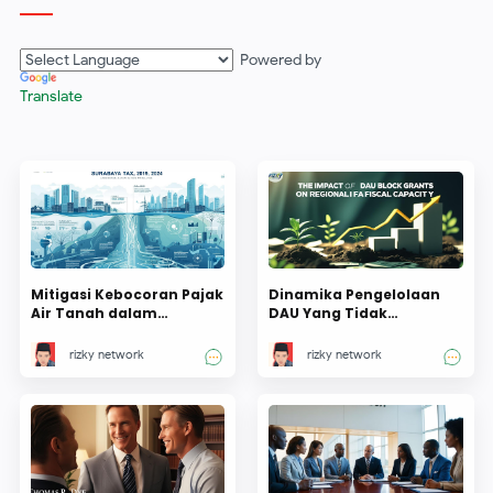
Powered by
Translate
Mitigasi Kebocoran Pajak
Dinamika Pengelolaan
Air Tanah dalam
DAU Yang Tidak
Perspektif Peningkatan
Ditentukan
Kemandirian Fiskal
Penggunaannya: antara
rizky network
rizky network
Daerah: Studi PAD Kota
fleksibilitas dan
Surabaya Tahun 2019-
akuntabilitas
2024