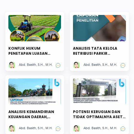
KONFLIK HUKUM
ANALISIS TATA KELOLA
PENETAPAN LUASAN
RETRIBUSI PARKIR
LAHAN PERTANIAN
TERHADAP PENDAPATAN
PANGAN BERKELANJUTAN
ASLI DAERAH DI
Abd. Basith, S.H., M.H.
Abd. Basith, S.H., M.H.
DI KABUPATEN SIDOARJO
KABUPATEN SIDOARJO
ANALISIS KEMANDIRIAN
POTENSI KERUGIAN DAN
KEUANGAN DAERAH,
TIDAK OPTIMALNYA ASET
PERTUMBUHAN EKONOMI
DAERAH PADA DINAS
DAN TINGKAT
PENDIDIKAN KABUPATEN
Abd. Basith, S.H., M.H.
Abd. Basith, S.H., M.H.
KEMISKINAN MASYARAKAT
SIDOARJO