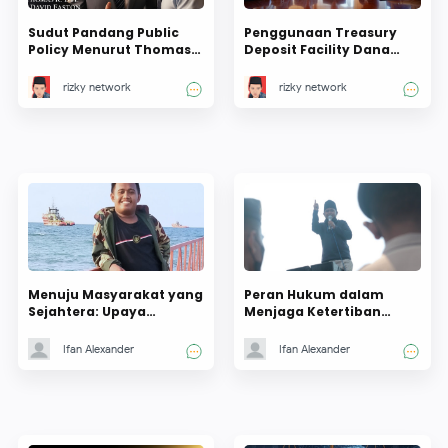
Sudut Pandang Public
Penggunaan Treasury
Policy Menurut Thomas
Deposit Facility Dana
R. Dye Hingga David
Yang Disimpan Untuk
Easton : Pendekatan
Kesejahteraan Daerah
rizky network
rizky network
Empiris atau Teoritis !
Menuju Masyarakat yang
Peran Hukum dalam
Sejahtera: Upaya
Menjaga Ketertiban
Pengentasan Kemiskinan
Umum dan Keadilan di
di Daerah
Indonesia
Ifan Alexander
Ifan Alexander