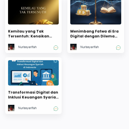
Kemilau yang Tak
Menimbang Fatwa di Era
Tersentuh: Kenaikan
Digital dengan Dilema
Emas dan Ketimpangan
Kripto antara Haram,
yang Kian Menganga
Halal, dan Harapan
Nurissyarifah
Nurissyarifah
Ekonomi Umat
Transformasi Digital dan
Inklusi Keuangan Syariah
di Indonesia
Nurissyarifah