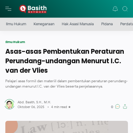
-->
Ilmu Hukum
Kenegaraan
Hak Asasi Manusia
Pidana
Perdat
Ilmu Hukum
Asas-asas Pembentukan Peraturan
Perundang-undangan Menurut I.C.
van der Vlies
Pelajari asas formil dan materiil dalam pembentukan peraturan perundang-
undangan menurut I.C. van der Vlies beserta penjelasannya.
4 min read